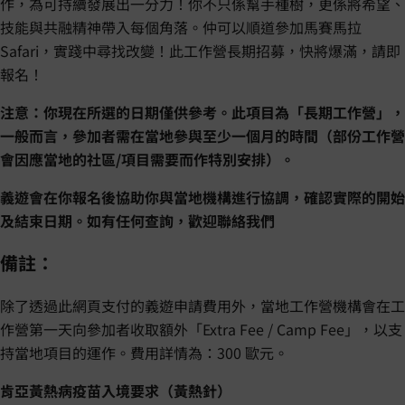
作，為可持續發展出一分力！你不只係幫手種樹，更係將希望、
技能與共融精神帶入每個角落。仲可以順道參加馬賽馬拉
Safari，實踐中尋找改變！此工作營長期招募，快將爆滿，請即
報名！
注意：你現在所選的日期僅供參考。此項目為「長期工作營」，
一般而言，參加者需在當地參與至少一個月的時間（部份工作營
會因應當地的社區/項目需要而作特別安排）。
義遊會在你報名後協助你與當地機構進行協調，確認實際的開始
及結束日期。如有任何查詢，歡迎聯絡我們
備註：
除了透過此網頁支付的義遊申請費用外，當地工作營機構會在工
作營第一天向參加者收取額外「Extra Fee / Camp Fee」，以支
持當地項目的運作。費用詳情為：300 歐元。
肯亞黃熱病疫苗入境要求（黃熱針）