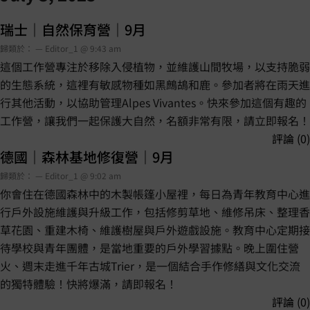
瑞士｜自然保育營｜9月
歸類於： — Editor_1 @ 9:43 am
這個工作營專注於移除入侵植物，並維護山間牧場，以支持脆弱
的生態系統，這裡有敏感物種如黑鷓鴣和鹿。參加者將在雨天進
行其他活動，以協助管理Alpes Vivantes。快來參加這個有趣的
工作營，讓我們一起保護大自然，名額非常有限，請立即報名！
評論 (0)
德國｜森林基地修復營｜9月
歸類於： — Editor_1 @ 9:02 am
你會住在德國森林中的木製帳篷小屋裡，每日為青年教育中心進
行戶外設施維護與升級工作，包括修剪草地、維修吊床、整理香
草花園、重建木椅、維護樹屋與戶外遊戲設施。教育中心定期接
待學校與青年團體，是當地重要的戶外學習據點。晚上圍住營
火、週末走進千年古城Trier，是一個結合手作修繕與文化交流
的獨特體驗！快將爆滿，請即報名！
評論 (0)