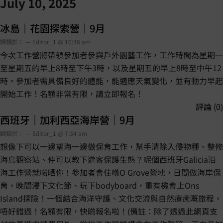
July 10, 2025
冰島｜花園探索營｜9月
歸類於： — Editor_1 @ 10:38 am
今次工作營將帶領參加者參與戶外園藝工作，工作時間為星期一
至星期五的早上8時至下午3時，以及星期五的早上8時至中午12
時。參加者需具備良好的體能，能適應天氣變化，並有動力早起
開始工作！名額非常有限，請立即報名！
評論 (0)
西班牙｜加利西亞海岸營｜9月
歸類於： — Editor_1 @ 7:34 am
想像下可以一邊望海一邊做保育工作，幫手清除入侵物種、整修
海鳥觀察站、仲可以教下遊客保護生態？呢個西班牙Galicia沿
海工作營就啱晒你！參加者會住喺O Grove營地，日間做海岸保
育，晚間浸下文化節、玩下bodyboard，重有機會上Ons
Island探險！一個結合海洋守護、文化交流與自然療癒嘅旅程，
唔好錯過！名額有限，快啲報名啦！(備註：除了透過此網頁支