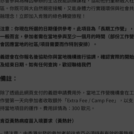
亦會參與為釋囚舉辦的生活技能訓練課程，協助他們重新融入社
區。你既可與大自然親密接觸，又能身體力行實踐環保與社會共
融理念！立即加入肯雅的綠色轉變旅程！
注意：你現在所選的日期僅供參考。此項目為「長期工作營」，
一般而言，參加者需在當地參與至少一個月的時間（部份工作營
會因應當地的社區/項目需要而作特別安排）。
義遊會在你報名後協助你與當地機構進行協調，確認實際的開始
及結束日期。如有任何查詢，歡迎聯絡我們
備註：
除了透過此網頁支付的義遊申請費用外，當地工作營機構會在工
作營第一天向參加者收取額外「Extra Fee / Camp Fee」，以支
持當地項目的運作。費用詳情為：300 歐元。
肯亞黃熱病疫苗入境要求（黃熱針）
– 請注意：由香港出發的參加者前往肯亞必須持有有效的黃熱病