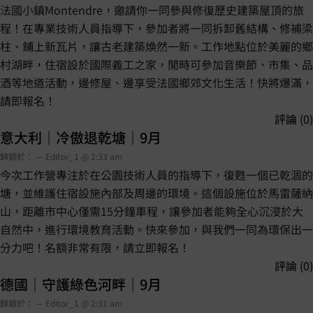
法國小鎮Montendre，邀請你一同參與修復歷史建築屋頂的旅
程！在專業技術人員指導下，參加者將一同拆卸舊結構、修補梁
柱、鋪上新瓦片，讓古老建築煥然一新。工作地點位於美麗的鄉
村湖畔，住宿設於國際義工之家，閒時可參加音樂節、市集、品
酒等地道活動，邊修屋、邊享受法國鄉郊文化生活！快將爆滿，
請即報名！
評論 (0)
意大利｜冷傲退乾塘｜9月
歸類於： — Editor_1 @ 2:33 am
今次工作營專注於在公園技術人員的指導下，復甦一個已乾涸的
塘，並維護住宿設施內部及周邊的環境。這個設施位於馬雷薩納
山，距離市中心僅需15分鐘車程，讓參加者能夠全心沉浸於大
自然中，進行環境教育活動。快來參加，與我們一同為環保出一
分力吧！名額非常有限，請立即報名！
評論 (0)
德國｜守護綠色河畔｜9月
歸類於： — Editor_1 @ 2:31 am