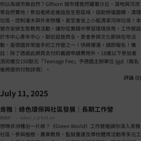
你以為城市無自然？Gifhorn 城市裡竟然藏著沙丘、濕地與河流
等自然寶地！參加者將走進這些生態區域，協助修復圍欄、清理
垃圾、控制灌木與外來物種，甚至會坐上小艇清潔河岸垃圾！本
營亦安排生態教育活動，讓你從實踐中學習環境保育。工作營設
於市中心青年中心，鄰近設施齊全，更會參與文化節與在地活
動，是德國非常搶手的工作營之一！快將爆滿，請即報名！備
註：除了透過此網頁支付的義遊申請費用外，18歲以下參加者
須另繳交150歐元「Teenage Fee」予德國主辦單位 ijgd（報名
後將提供付款詳情）。
評論 (0)
July 11, 2025
肯雅｜綠色環保與社區發展｜長期工作營
歸類於： — Editor_1 @ 9:09 am
想喺非洲種出一片綠？《Green World》工作營邀請你深入肯雅
社區，參與植樹、農業教育、監獄重建及學校體育活動等多元工