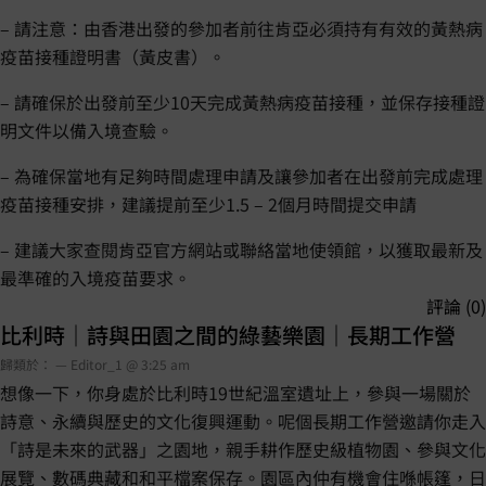
– 請注意：由香港出發的參加者前往肯亞必須持有有效的黃熱病
疫苗接種證明書（黃皮書）。
– 請確保於出發前至少10天完成黃熱病疫苗接種，並保存接種證
明文件以備入境查驗。
– 為確保當地有足夠時間處理申請及讓參加者在出發前完成處理
疫苗接種安排，建議提前至少1.5 – 2個月時間提交申請
– 建議大家查閱肯亞官方網站或聯絡當地使領館，以獲取最新及
最準確的入境疫苗要求。
評論 (0)
比利時｜詩與田園之間的綠藝樂園｜長期工作營
歸類於： — Editor_1 @ 3:25 am
想像一下，你身處於比利時19世紀溫室遺址上，參與一場關於
詩意、永續與歷史的文化復興運動。呢個長期工作營邀請你走入
「詩是未來的武器」之園地，親手耕作歷史級植物園、參與文化
展覽、數碼典藏和和平檔案保存。園區內仲有機會住喺帳篷，日