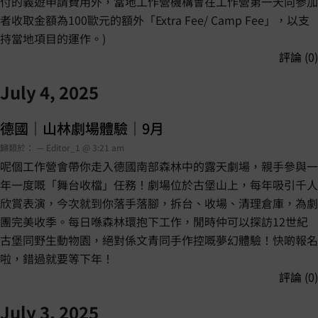
付的義遊申請費用外，當地工作營機構會在工作營第一天向參加
者收取金額為100歐元的額外「Extra Fee/ Camp Fee」，以支
持當地項目的運作。)
評論 (0)
July 4, 2025
德國｜山林劇場體驗｜9月
歸類於： — Editor_1 @ 3:21 am
呢個工作營會帶你走入德國南部森林中的露天劇場，親手參與一
年一度嘅「舞台收檔」任務！劇場位於古堡山上，每年吸引千人
欣賞表演，今次就到你落手落腳，拆台、收場、清理倉庫，為劇
團完美收季。每日喺森林環抱下工作，閒時仲可以探訪12世紀
古堡同野生動物園，絕對係文青同手作控嘅夢幻體驗！快啲報名
啦，錯過就要等下年！
評論 (0)
July 3, 2025